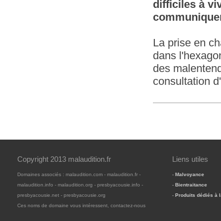
difficiles à v
communiquent
La prise en ch
dans l'hexago
des malentenda
consultation d
Copyright 2013 malaudition.fr
Liens utiles
Domaines associés : malaudition.com - malaudition.fr -
-
Malvoyance
malaudition.info - malaudition.org - presbyacousie.info -
-
Bientraitance
presbyacousie.net - presbyacousie.org
-
Produits dédiés à 
Ces noms de domaine vous intéressent, contactez-nous